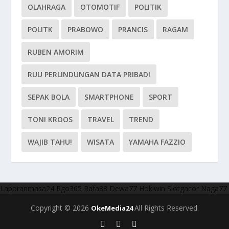
OLAHRAGA
OTOMOTIF
POLITIK
POLITK
PRABOWO
PRANCIS
RAGAM
RUBEN AMORIM
RUU PERLINDUNGAN DATA PRIBADI
SEPAK BOLA
SMARTPHONE
SPORT
TONI KROOS
TRAVEL
TREND
WAJIB TAHU!
WISATA
YAMAHA FAZZIO
Laporanmasa24
Rgo365
Rafa88
Dewa77
Hokiwin
Slotgacor
Naga77
Copyright © 2026
All Rights Reserved.
OkeMedia24