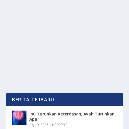
REKOR BARU! KHABY LAME JADI “RAJA
CUAN” DI DUNIA KREATOR
oleh
mimin1 penulis
|
Jan 28, 2026
|
DIGITAL
|
0
|
Rekor Baru! Khaby Lame Jadi “Raja Cuan” Di Dunia
Kreator Tepatnya Di Platform TikTok...
BACA SELENGKAPNYA
BERITA TERBARU
Ibu Turunkan Kecerdasan, Ayah Turunkan
Apa?
Agu 9, 2026
|
LIFESTYLE