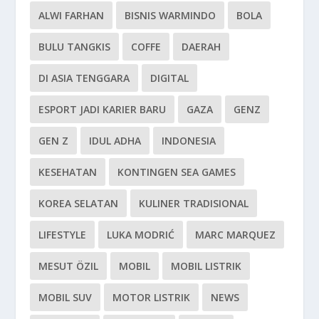
ALWI FARHAN
BISNIS WARMINDO
BOLA
BULU TANGKIS
COFFE
DAERAH
DI ASIA TENGGARA
DIGITAL
ESPORT JADI KARIER BARU
GAZA
GENZ
GEN Z
IDUL ADHA
INDONESIA
KESEHATAN
KONTINGEN SEA GAMES
KOREA SELATAN
KULINER TRADISIONAL
LIFESTYLE
LUKA MODRIĆ
MARC MARQUEZ
MESUT ÖZIL
MOBIL
MOBIL LISTRIK
MOBIL SUV
MOTOR LISTRIK
NEWS