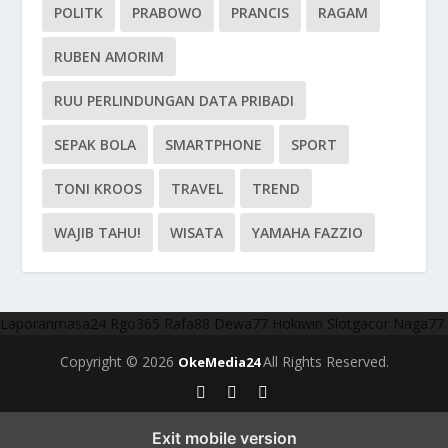
POLITK
PRABOWO
PRANCIS
RAGAM
RUBEN AMORIM
RUU PERLINDUNGAN DATA PRIBADI
SEPAK BOLA
SMARTPHONE
SPORT
TONI KROOS
TRAVEL
TREND
WAJIB TAHU!
WISATA
YAMAHA FAZZIO
Laporanmasa24
Rgo365
Rafa88
Dewa77
Hokiwin
Slotgacor
Naga77
Copyright © 2026
All Rights Reserved.
OkeMedia24
Exit mobile version