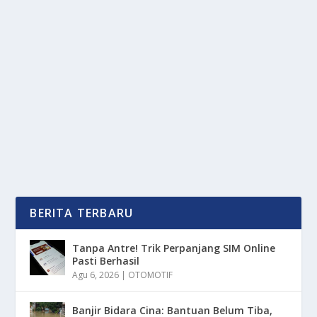
BANTAHAN RK: KLAIM TAK TAHU KORUPSI
IKLAN BANK BJB
oleh
OkeMedia 24
|
Des 3, 2025
|
NEWS
|
0
|
Bantahan RK: Klaim Tak Tahu Korupsi Iklan Bank BJB
Yang Menyeret Sosoknya Dalam Kasus...
BACA SELENGKAPNYA
BERITA TERBARU
Tanpa Antre! Trik Perpanjang SIM Online
Pasti Berhasil
Agu 6, 2026
|
OTOMOTIF
Banjir Bidara Cina: Bantuan Belum Tiba,