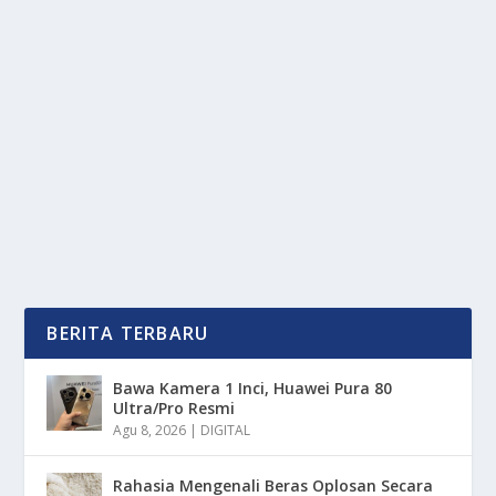
PENGACARA KORBAN: TOTAL KERUGIAN
MIRAE ASSET KINI RP 200 M
oleh
OkeMedia 24
|
Des 9, 2025
|
NEWS
|
0
|
Pengacara Korban: Total Kerugian Mirae Asset Kini Rp
200 M Dalam Kasus Dugaan Ilegal Akses Akun...
BACA SELENGKAPNYA
BERITA TERBARU
Bawa Kamera 1 Inci, Huawei Pura 80
Ultra/Pro Resmi
Agu 8, 2026
|
DIGITAL
Rahasia Mengenali Beras Oplosan Secara