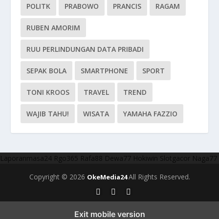
POLITK
PRABOWO
PRANCIS
RAGAM
RUBEN AMORIM
RUU PERLINDUNGAN DATA PRIBADI
SEPAK BOLA
SMARTPHONE
SPORT
TONI KROOS
TRAVEL
TREND
WAJIB TAHU!
WISATA
YAMAHA FAZZIO
Laporanmasa24
Rgo365
Rafa88
Dewa77
Hokiwin
Slotgacor
Naga77
Copyright © 2026
All Rights Reserved.
OkeMedia24
Exit mobile version