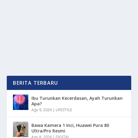
ASEAN 2025
oleh
OkeMedia 24
|
Mei 15, 2025
|
NEWS
,
RAGAM
|
0
|
Jakarta Tuan Rumah Forum Ekonomi ASEAN 2025,
sebuah perhelatan ekonomi bergengsi yang...
BACA SELENGKAPNYA
BERITA TERBARU
Ibu Turunkan Kecerdasan, Ayah Turunkan
Apa?
Agu 9, 2026
|
LIFESTYLE
Bawa Kamera 1 Inci, Huawei Pura 80
Ultra/Pro Resmi
Agu 8, 2026
|
DIGITAL