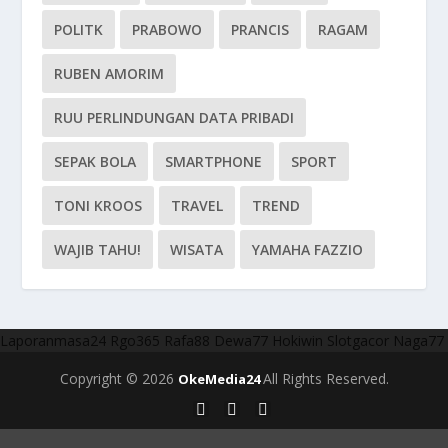
POLITK
PRABOWO
PRANCIS
RAGAM
RUBEN AMORIM
RUU PERLINDUNGAN DATA PRIBADI
SEPAK BOLA
SMARTPHONE
SPORT
TONI KROOS
TRAVEL
TREND
WAJIB TAHU!
WISATA
YAMAHA FAZZIO
Laporanmasa24
Rgo365
Rafa88
Dewa77
Hokiwin
Slotgacor
Naga77
Copyright © 2026
All Rights Reserved.
OkeMedia24