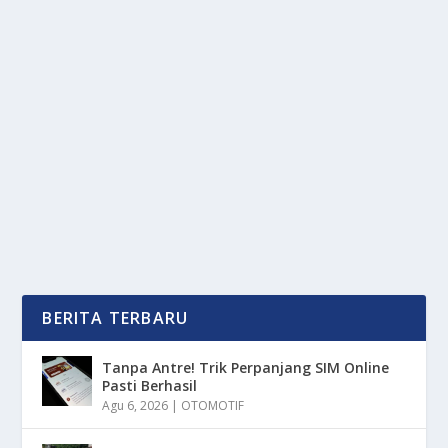
3 SERI PESAING IPHONE DI TAHUN 2026
YANG SIAP GUNCANG PASAR
oleh
mimin1 penulis
|
Feb 24, 2026
|
DIGITAL
|
0
|
3 Seri Pesaing iPhone Di Tahun 2026 Yang Siap
Guncang Pasar Dengan Berbagai Kecanggihan
Kekinian...
BACA SELENGKAPNYA
BERITA TERBARU
Tanpa Antre! Trik Perpanjang SIM Online
Pasti Berhasil
Agu 6, 2026
|
OTOMOTIF