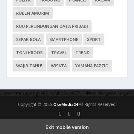
RUBEN AMORIM
RUU PERLINDUNGAN DATA PRIBADI
SEPAK BOLA
SMARTPHONE
SPORT
TONI KROOS
TRAVEL
TREND
WAJIB TAHU!
WISATA
YAMAHA FAZZIO
Laporanmasa24
Rgo365
Rafa88
Dewa77
Hokiwin
Slotgacor
Naga77
Copyright © 2026
All Rights Reserved.
OkeMedia24
Exit mobile version