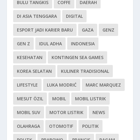
BULU TANGKIS
COFFE
DAERAH
DI ASIA TENGGARA
DIGITAL
ESPORT JADI KARIER BARU
GAZA
GENZ
GEN Z
IDUL ADHA
INDONESIA
KESEHATAN
KONTINGEN SEA GAMES
KOREA SELATAN
KULINER TRADISIONAL
LIFESTYLE
LUKA MODRIĆ
MARC MARQUEZ
MESUT ÖZIL
MOBIL
MOBIL LISTRIK
MOBIL SUV
MOTOR LISTRIK
NEWS
OLAHRAGA
OTOMOTIF
POLITIK
POLITK
PRABOWO
PRANCIS
RAGAM