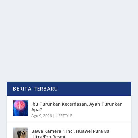
ORO-ORO DOWO MALANG
oleh
OkeMedia 24
|
Nov 16, 2025
|
DAERAH
|
0
|
Foodie Merapat! Ini Kuliner Terbaik Di Oro-Oro Dowo
Malang Yang Sayang Terlewatkan Untuk Menu-
Menu...
BACA SELENGKAPNYA
BERITA TERBARU
Ibu Turunkan Kecerdasan, Ayah Turunkan
Apa?
Agu 9, 2026
|
LIFESTYLE
Bawa Kamera 1 Inci, Huawei Pura 80
Ultra/Pro Resmi