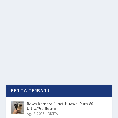
NFT MASIH HYPE ATAU SUDAH MATI: INI
FAKTA TERBARU
oleh
OkeMedia 24
|
Mar 14, 2025
|
DIGITAL
,
NEWS
|
0
|
NFT Masih Hype telah menjadi fenomena besar
dalam beberapa tahun terakhir, menarik perhatian.
Dari...
BACA SELENGKAPNYA
BERITA TERBARU
Bawa Kamera 1 Inci, Huawei Pura 80
Ultra/Pro Resmi
Agu 8, 2026
|
DIGITAL