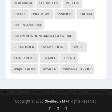
OLAHRAGA
OTOMOTIF
POLITIK
POLITK
PRABOWO
PRANCIS
RAGAM
RUBEN AMORIM
RUU PERLINDUNGAN DATA PRIBADI
SEPAK BOLA
SMARTPHONE
SPORT
TONI KROOS
TRAVEL
TREND
WAJIB TAHU!
WISATA
YAMAHA FAZZIO
Laporanmasa24
Rgo365
Rafa88
Dewa77
Hokiwin
Slotgacor
Naga77
Copyright © 2026
All Rights Reserved.
OkeMedia24