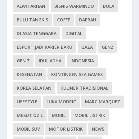
ALWI FARHAN
BISNIS WARMINDO
BOLA
BULU TANGKIS
COFFE
DAERAH
DI ASIA TENGGARA
DIGITAL
ESPORT JADI KARIER BARU
GAZA
GENZ
GEN Z
IDUL ADHA
INDONESIA
KESEHATAN
KONTINGEN SEA GAMES
KOREA SELATAN
KULINER TRADISIONAL
LIFESTYLE
LUKA MODRIĆ
MARC MARQUEZ
MESUT ÖZIL
MOBIL
MOBIL LISTRIK
MOBIL SUV
MOTOR LISTRIK
NEWS