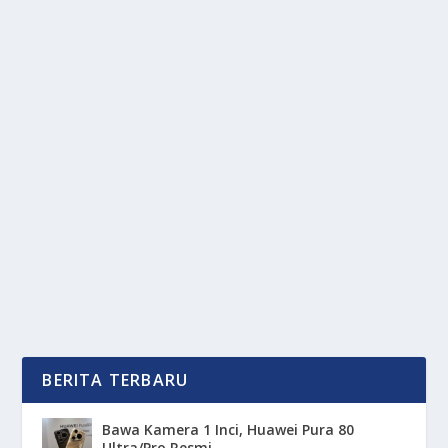
DARI KONTEN JADI CUAN: FENOMENA
ANAK MUDA YANG JADI INFLUENCER
oleh
OkeMedia 24
|
Jun 28, 2025
|
TREND
|
0
|
Dari Gemerlapnya Dunia Digital, Kini Menjadi
Influencer Bukan Lagi Sekadar Gaya Hidup Atau
Ajang...
BACA SELENGKAPNYA
BERITA TERBARU
Bawa Kamera 1 Inci, Huawei Pura 80
Ultra/Pro Resmi