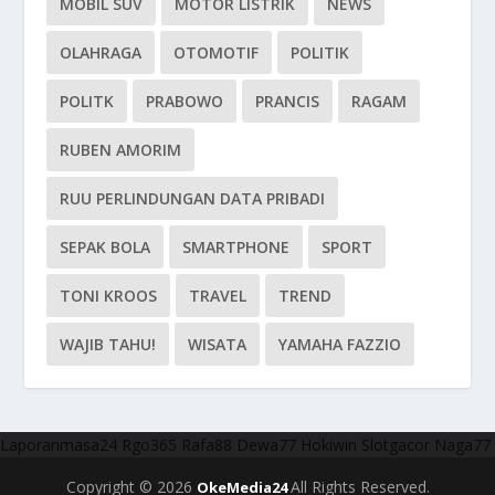
MOBIL SUV
MOTOR LISTRIK
NEWS
OLAHRAGA
OTOMOTIF
POLITIK
POLITK
PRABOWO
PRANCIS
RAGAM
RUBEN AMORIM
RUU PERLINDUNGAN DATA PRIBADI
SEPAK BOLA
SMARTPHONE
SPORT
TONI KROOS
TRAVEL
TREND
WAJIB TAHU!
WISATA
YAMAHA FAZZIO
Laporanmasa24
Rgo365
Rafa88
Dewa77
Hokiwin
Slotgacor
Naga77
Copyright © 2026
All Rights Reserved.
OkeMedia24