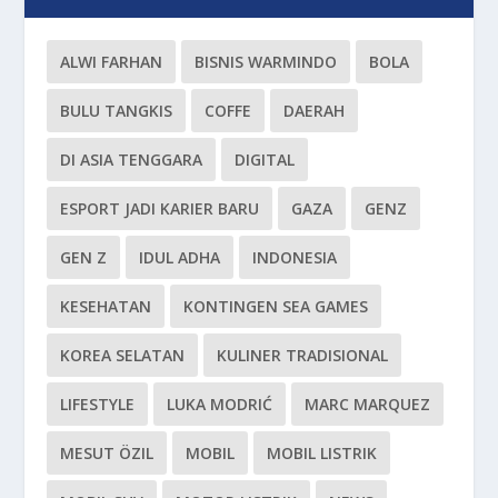
ALWI FARHAN
BISNIS WARMINDO
BOLA
BULU TANGKIS
COFFE
DAERAH
DI ASIA TENGGARA
DIGITAL
ESPORT JADI KARIER BARU
GAZA
GENZ
GEN Z
IDUL ADHA
INDONESIA
KESEHATAN
KONTINGEN SEA GAMES
KOREA SELATAN
KULINER TRADISIONAL
LIFESTYLE
LUKA MODRIĆ
MARC MARQUEZ
MESUT ÖZIL
MOBIL
MOBIL LISTRIK