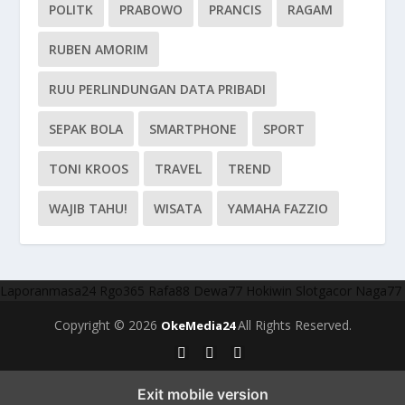
POLITK
PRABOWO
PRANCIS
RAGAM
RUBEN AMORIM
RUU PERLINDUNGAN DATA PRIBADI
SEPAK BOLA
SMARTPHONE
SPORT
TONI KROOS
TRAVEL
TREND
WAJIB TAHU!
WISATA
YAMAHA FAZZIO
Laporanmasa24
Rgo365
Rafa88
Dewa77
Hokiwin
Slotgacor
Naga77
Copyright © 2026
All Rights Reserved.
OkeMedia24
Exit mobile version