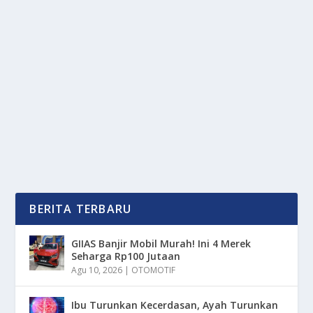
MAKIN KOMPAK, TERRY/GLORIA LOLOS 16
BESAR USAI GILAS LAWAN!
oleh
mimin1 penulis
|
Jan 21, 2026
|
SPORT
|
0
|
Makin Kompak, Terry/Gloria Lolos 16 Besar Usai Gilas
Lawan Di Ajang Indonesia Masters 2026 Yang...
BACA SELENGKAPNYA
BERITA TERBARU
GIIAS Banjir Mobil Murah! Ini 4 Merek
Seharga Rp100 Jutaan
Agu 10, 2026
|
OTOMOTIF
Ibu Turunkan Kecerdasan, Ayah Turunkan