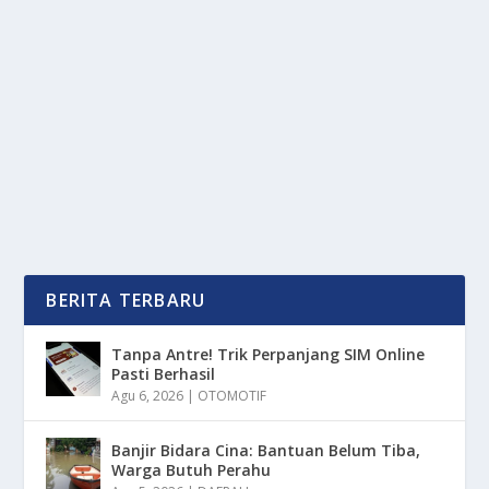
ESTER NURUMI: COMEBACK DI BATC BIKIN
PEDE MELEJIT!
oleh
mimin1 penulis
|
Apr 7, 2026
|
SPORT
|
0
|
Ester Nurumi: Comeback Di BATC Bikin Pede Melejit
Dengan Performa Handalnya Yang Tidak Perlu Di...
BACA SELENGKAPNYA
BERITA TERBARU
Tanpa Antre! Trik Perpanjang SIM Online
Pasti Berhasil
Agu 6, 2026
|
OTOMOTIF
Banjir Bidara Cina: Bantuan Belum Tiba,
Warga Butuh Perahu