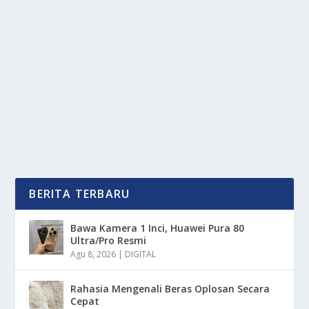
CONNIE FRANCIS MENINGGAL DI USIA 87
oleh
OkeMedia 24
|
Jul 20, 2025
|
NEWS
|
0
|
Connie Francis, meninggal dunia pada usia 87 tahun,
meninggalkan jejak yang tak tergantikan dalam...
BACA SELENGKAPNYA
BERITA TERBARU
Bawa Kamera 1 Inci, Huawei Pura 80
Ultra/Pro Resmi
Agu 8, 2026
|
DIGITAL
Rahasia Mengenali Beras Oplosan Secara
Cepat