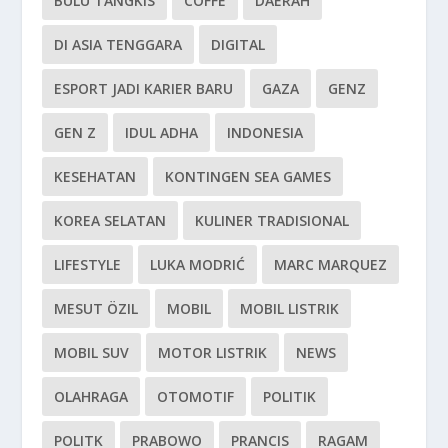
BULU TANGKIS
COFFE
DAERAH
DI ASIA TENGGARA
DIGITAL
ESPORT JADI KARIER BARU
GAZA
GENZ
GEN Z
IDUL ADHA
INDONESIA
KESEHATAN
KONTINGEN SEA GAMES
KOREA SELATAN
KULINER TRADISIONAL
LIFESTYLE
LUKA MODRIĆ
MARC MARQUEZ
MESUT ÖZIL
MOBIL
MOBIL LISTRIK
MOBIL SUV
MOTOR LISTRIK
NEWS
OLAHRAGA
OTOMOTIF
POLITIK
POLITK
PRABOWO
PRANCIS
RAGAM