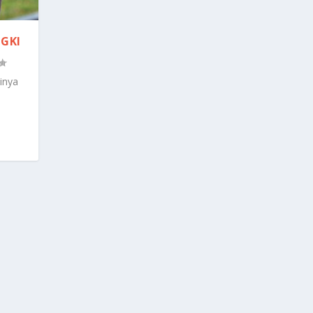
NGKI
inya