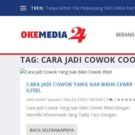
TREN:
Tanpa Antre! Trik Perpanjang SIM Online Pasti
BERAND
TAG:
CARA JADI COWOK CO
CARA JADI COWOK YANG GAK BIKIN CEWEK
ILFEEL
oleh
mimin1 penulis
|
Mei 24, 2026
|
RAGAM
|
0
|
Cara Jadi Cowok Yang Gak Bikin Cewek Ilfeel Dengan
Memiliki Kharismatik Yang Tiada Tara Dengan...
BACA SELENGKAPNYA