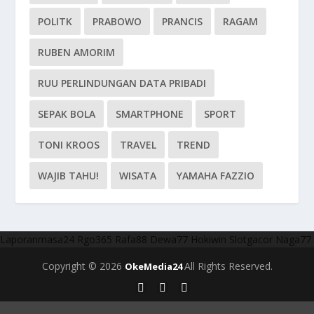
POLITK
PRABOWO
PRANCIS
RAGAM
RUBEN AMORIM
RUU PERLINDUNGAN DATA PRIBADI
SEPAK BOLA
SMARTPHONE
SPORT
TONI KROOS
TRAVEL
TREND
WAJIB TAHU!
WISATA
YAMAHA FAZZIO
Laporanmasa24
Rgo365
Rafa88
Dewa77
Hokiwin
Slotgacor
Naga77
Copyright © 2026
All Rights Reserved.
OkeMedia24