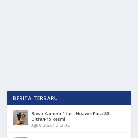
IBADAH TANPA TAPI: JADIKAN RAMADAN
2026 MOMEN PALING TENANG
oleh
mimin1 penulis
|
Mar 17, 2026
|
TREND
|
0
|
Ibadah Tanpa Tapi: Jadikan Ramadan 2026 Momen
Paling Tenang Dengan Berbagai Pahala Yang Bisa...
BACA SELENGKAPNYA
BERITA TERBARU
Bawa Kamera 1 Inci, Huawei Pura 80
Ultra/Pro Resmi
Agu 8, 2026
|
DIGITAL