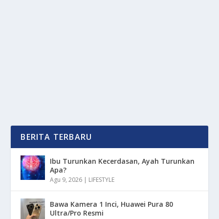
MINIMALIS DENGAN DESAIN MODIS
oleh
OkeMedia 24
|
Mar 3, 2025
|
LIFESTYLE
|
0
|
Brand Gymshark Adalah Salah Satu Merek Pakaian
Olahraga Yang Berkembang Pesat Dalam Industri...
BACA SELENGKAPNYA
BERITA TERBARU
Ibu Turunkan Kecerdasan, Ayah Turunkan
Apa?
Agu 9, 2026
|
LIFESTYLE
Bawa Kamera 1 Inci, Huawei Pura 80
Ultra/Pro Resmi