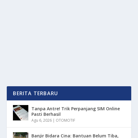
MODE PRANCIS YANG MENDUNIA
oleh
OkeMedia 24
|
Apr 17, 2025
|
LIFESTYLE
|
0
|
Brand Celine Adalah Brand Fashion Mewah Asal
Prancis Yang Dikenal Dengan Gaya Elegan,
Minimalis,...
BACA SELENGKAPNYA
BERITA TERBARU
Tanpa Antre! Trik Perpanjang SIM Online
Pasti Berhasil
Agu 6, 2026
|
OTOMOTIF
Banjir Bidara Cina: Bantuan Belum Tiba,