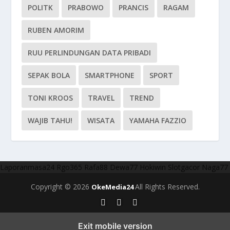
POLITK
PRABOWO
PRANCIS
RAGAM
RUBEN AMORIM
RUU PERLINDUNGAN DATA PRIBADI
SEPAK BOLA
SMARTPHONE
SPORT
TONI KROOS
TRAVEL
TREND
WAJIB TAHU!
WISATA
YAMAHA FAZZIO
Laporanmasa24
Rgo365
Rafa88
Dewa77
Hokiwin
Slotgacor
Naga77
Copyright © 2026
All Rights Reserved.
OkeMedia24
Exit mobile version