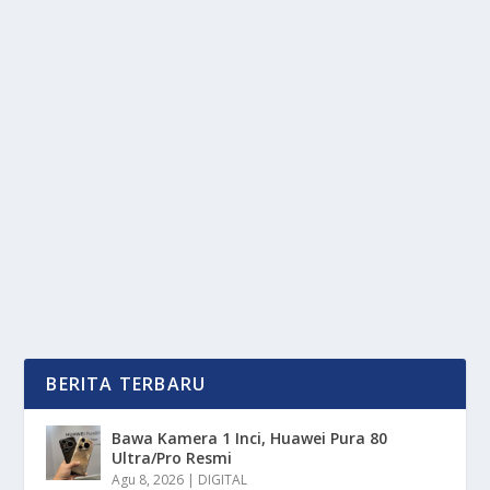
SUPLEMEN AJAIB INI DIKLAIM BISA
MEMBANTU TUMBUH TINGGI
oleh
OkeMedia 24
|
Mar 20, 2025
|
LIFESTYLE
,
NEWS
|
0
|
Suplemen Ajaib di tengah maraknya produk
kesehatan yang beredar di pasaran. Sebuah suplemen
ajaib...
BACA SELENGKAPNYA
BERITA TERBARU
Bawa Kamera 1 Inci, Huawei Pura 80
Ultra/Pro Resmi
Agu 8, 2026
|
DIGITAL