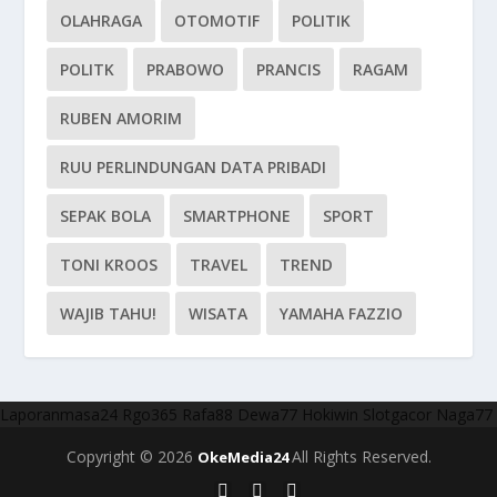
OLAHRAGA
OTOMOTIF
POLITIK
POLITK
PRABOWO
PRANCIS
RAGAM
RUBEN AMORIM
RUU PERLINDUNGAN DATA PRIBADI
SEPAK BOLA
SMARTPHONE
SPORT
TONI KROOS
TRAVEL
TREND
WAJIB TAHU!
WISATA
YAMAHA FAZZIO
Laporanmasa24
Rgo365
Rafa88
Dewa77
Hokiwin
Slotgacor
Naga77
Copyright © 2026
All Rights Reserved.
OkeMedia24