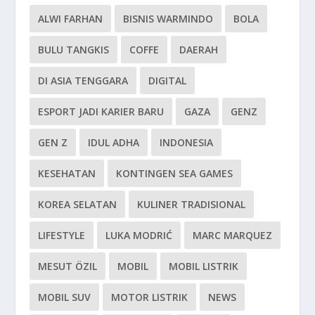
ALWI FARHAN
BISNIS WARMINDO
BOLA
BULU TANGKIS
COFFE
DAERAH
DI ASIA TENGGARA
DIGITAL
ESPORT JADI KARIER BARU
GAZA
GENZ
GEN Z
IDUL ADHA
INDONESIA
KESEHATAN
KONTINGEN SEA GAMES
KOREA SELATAN
KULINER TRADISIONAL
LIFESTYLE
LUKA MODRIĆ
MARC MARQUEZ
MESUT ÖZIL
MOBIL
MOBIL LISTRIK
MOBIL SUV
MOTOR LISTRIK
NEWS