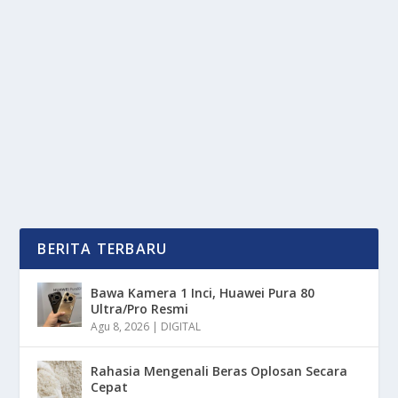
HERBAL YANG KEMBALI DIGEMARI
oleh
OkeMedia 24
|
Mei 24, 2025
|
LIFESTYLE
,
NEWS
,
RAGAM
|
0
|
Pengobatan Alternatif berbasis herbal mengalami
kebangkitan yang signifikan di Indonesia. Minat...
BACA SELENGKAPNYA
BERITA TERBARU
Bawa Kamera 1 Inci, Huawei Pura 80
Ultra/Pro Resmi
Agu 8, 2026
|
DIGITAL
Rahasia Mengenali Beras Oplosan Secara
Cepat