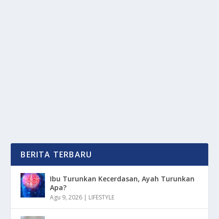
SEKOLAH RAKYAT, HARAPAN BARU ANAK
BANGSA DARI KELUARGA MISKIN
oleh
OkeMedia 24
|
Agu 28, 2025
|
NEWS
|
0
|
Anak Bangsa yang berasal dari keluarga miskin sering
menghadapi hambatan, mereka sulit mengakses...
BACA SELENGKAPNYA
BERITA TERBARU
Ibu Turunkan Kecerdasan, Ayah Turunkan
Apa?
Agu 9, 2026
|
LIFESTYLE