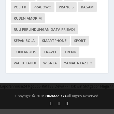
POLITK
PRABOWO
PRANCIS
RAGAM
RUBEN AMORIM
RUU PERLINDUNGAN DATA PRIBADI
SEPAK BOLA
SMARTPHONE
SPORT
TONI KROOS
TRAVEL
TREND
WAJIB TAHU!
WISATA
YAMAHA FAZZIO
Laporanmasa24
Rgo365
Rafa88
Dewa77
Hokiwin
Slotgacor
Naga77
Copyright © 2026
All Rights Reserved.
OkeMedia24