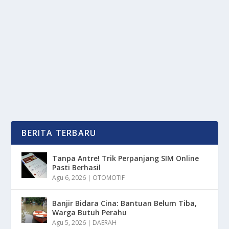
BERSAMA TIM TIM BESAR EROPA
oleh
OkeMedia 24
|
Feb 11, 2025
|
BOLA
|
0
|
Álvaro Morata Adalah Salah Satu Penyerang Terbaik
Spanyol Yang Dikenal Karena Ketajamannya Di...
BACA SELENGKAPNYA
BERITA TERBARU
Tanpa Antre! Trik Perpanjang SIM Online
Pasti Berhasil
Agu 6, 2026
|
OTOMOTIF
Banjir Bidara Cina: Bantuan Belum Tiba,
Warga Butuh Perahu
Agu 5, 2026
|
DAERAH