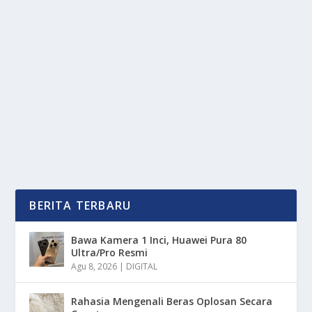
DUIT GAK BERSERI! ELON MUSK PUNYA 13
RIBU TRILIUN
oleh
mimin1 penulis
|
Jan 19, 2026
|
DIGITAL
|
0
|
Duit Gak Berseri! Elon Musk Punya 13 Ribu Triliun
Yang Menjadi Angka Paling Fantastis Dari Harta...
BACA SELENGKAPNYA
BERITA TERBARU
Bawa Kamera 1 Inci, Huawei Pura 80
Ultra/Pro Resmi
Agu 8, 2026
|
DIGITAL
Rahasia Mengenali Beras Oplosan Secara