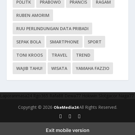
POLITK
PRABOWO
PRANCIS
RAGAM
RUBEN AMORIM
RUU PERLINDUNGAN DATA PRIBADI
SEPAK BOLA
SMARTPHONE
SPORT
TONI KROOS
TRAVEL
TREND
WAJIB TAHU!
WISATA
YAMAHA FAZZIO
Laporanmasa24
Rgo365
Rafa88
Dewa77
Hokiwin
Slotgacor
Naga77
Copyright © 2026
All Rights Reserved.
OkeMedia24
Exit mobile version