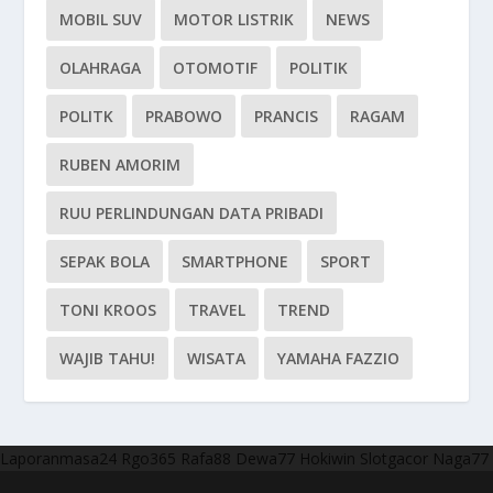
MOBIL SUV
MOTOR LISTRIK
NEWS
OLAHRAGA
OTOMOTIF
POLITIK
POLITK
PRABOWO
PRANCIS
RAGAM
RUBEN AMORIM
RUU PERLINDUNGAN DATA PRIBADI
SEPAK BOLA
SMARTPHONE
SPORT
TONI KROOS
TRAVEL
TREND
WAJIB TAHU!
WISATA
YAMAHA FAZZIO
Laporanmasa24
Rgo365
Rafa88
Dewa77
Hokiwin
Slotgacor
Naga77