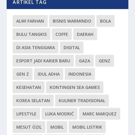
ARTIKEL TAG
ALWI FARHAN
BISNIS WARMINDO
BOLA
BULU TANGKIS
COFFE
DAERAH
DI ASIA TENGGARA
DIGITAL
ESPORT JADI KARIER BARU
GAZA
GENZ
GEN Z
IDUL ADHA
INDONESIA
KESEHATAN
KONTINGEN SEA GAMES
KOREA SELATAN
KULINER TRADISIONAL
LIFESTYLE
LUKA MODRIĆ
MARC MARQUEZ
MESUT ÖZIL
MOBIL
MOBIL LISTRIK